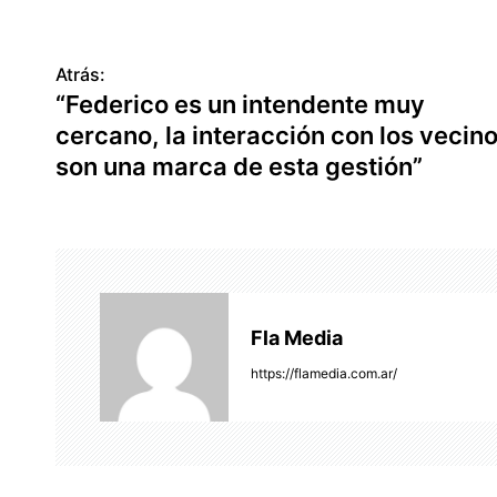
Atrás:
N
“Federico es un intendente muy
a
cercano, la interacción con los vecin
v
son una marca de esta gestión”
e
g
a
c
Fla Media
i
https://flamedia.com.ar/
ó
n