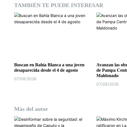
d
TAMBIÉN TE PUEDE INTERESAR
e
e
n
t
r
a
Buscan en Bahía Blanca a una joven
Avanzan las obr
desaparecida desde el 4 de agosto
de Pampa Centr
d
Maldonado
07/08/2026
07/08/2026
a
s
Más del autor