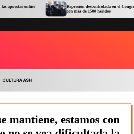
nline
Represión descontrolada en el Congreso terminó
con más de 1500 heridos
CULTURA ASH
se mantiene, estamos con
e no se vea dificultada la