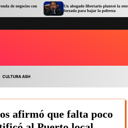
s con
Un abogado libertario planteó la esterilización
forzada para bajar la pobreza
CULTURA ASH
s afirmó que falta poco
tificó al Puerto local