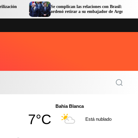
Se complican las relaciones con Brasil: Lula
ordenó retirar a su embajador de Argentina
S
e
a
r
c
Bahia Blanca
h
7°C
Está nublado