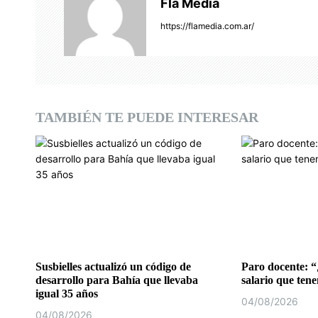
c
Fla Media
i
https://flamedia.com.ar/
ó
n
d
TAMBIÉN TE PUEDE INTERESAR
e
e
n
t
r
a
Susbielles actualizó un código de
Paro docente: “
desarrollo para Bahía que llevaba
salario que ten
d
igual 35 años
04/08/2026
04/08/2026