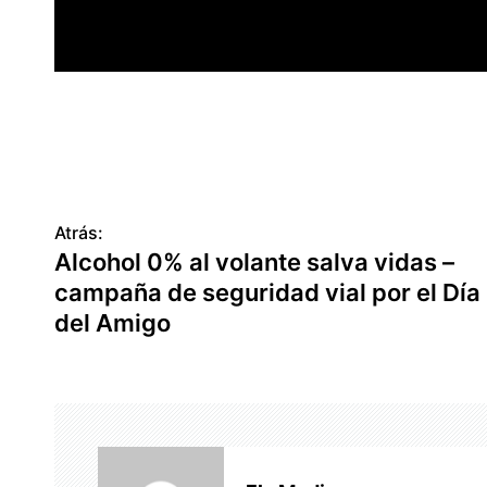
Atrás:
N
Alcohol 0% al volante salva vidas –
a
campaña de seguridad vial por el Día
v
del Amigo
e
g
a