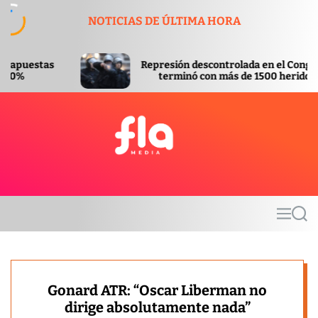
S
NOTICIAS DE ÚLTIMA HORA
k
i
p
Represión descontrolada en el Congreso
t
terminó con más de 1500 heridos
o
c
o
n
t
F
e
l
n
a
t
m
M
S
e
e
e
d
n
a
u
r
i
c
a
h
Gonard ATR: “Oscar Liberman no
dirige absolutamente nada”