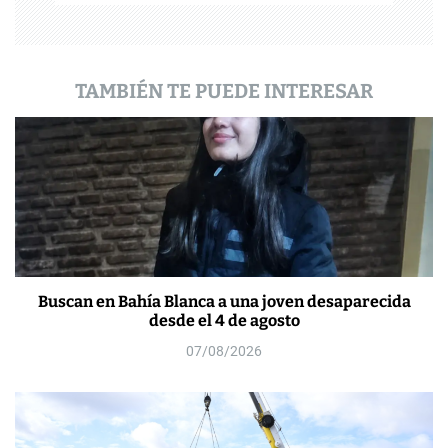
d
a
TAMBIÉN TE PUEDE INTERESAR
s
Buscan en Bahía Blanca a una joven desaparecida
desde el 4 de agosto
07/08/2026