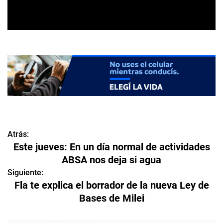
Atrás:
N
Este jueves: En un día normal de actividades
a
ABSA nos deja si agua
v
Siguiente:
Fla te explica el borrador de la nueva Ley de
e
Bases de Milei
g