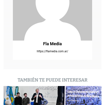
d
e
e
n
t
Fla Media
r
https://flamedia.com.ar/
a
d
a
TAMBIÉN TE PUEDE INTERESAR
s