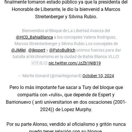
finalmente tomaron estado público ya que la presidenta del
Honorable de Liberante, le dio la bienvenid a Marcos
Streitenberger y Silvina Rubio.
Bienvenidos al Bloque de La Libertad Avanza del
@HCD_BahiaBlanca
a los concejales Valeria Rodriguez,
Marcos Streintenberger y Silvina Rubio.Los concejales de
@JMilei
,
@jlespert
y
@PatoBullrich
unimos fuerzas para dar
batalla al kirchnerismo en la ciudad de Bahía Blanca.VLLC!
🇦🇷💪🏻
pic.twitter.com/JzZb1NIB19
— Marite Gonard (@maritegonard)
October 10, 2024
Pero lo más impotante fue sacar a Tury del bloque que
compartía con «rulis», que depende de Espert y
Barrionuevo ( anti universitarion en dos oscaciones (2001-
2024)) de Lopez Murphy.
Por su parte Alonso, vendido al oficialismo y gritón nunca
puedo tener relación con su bloque.