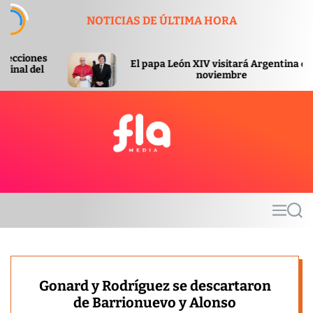
S
NOTICIAS DE ÚLTIMA HORA
k
i
p
El papa León XIV visitará Argentina en
E
t
noviembre
o
c
o
n
t
F
e
l
n
a
t
m
M
S
e
e
e
d
n
a
u
r
i
c
a
h
Gonard y Rodríguez se descartaron
de Barrionuevo y Alonso