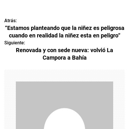
Atrás:
N
“Estamos planteando que la niñez es peligrosa
a
cuando en realidad la niñez esta en peligro“
v
Siguiente:
Renovada y con sede nueva: volvió La
e
Campora a Bahía
g
a
c
i
ó
n