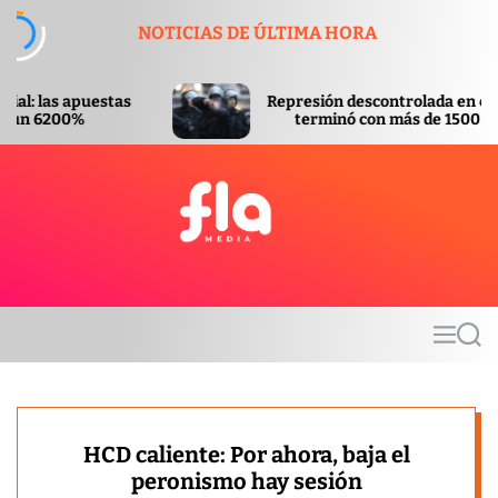
S
NOTICIAS DE ÚLTIMA HORA
k
i
p
Represión descontrolada en el Congreso
t
terminó con más de 1500 heridos
o
c
o
n
t
F
e
l
n
a
t
m
M
S
e
e
e
d
n
a
u
r
i
c
a
h
HCD caliente: Por ahora, baja el
peronismo hay sesión