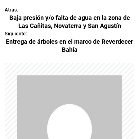
Atrás:
N
Baja presión y/o falta de agua en la zona de
a
Las Cañitas, Novaterra y San Agustín
v
Siguiente:
Entrega de árboles en el marco de Reverdecer
e
Bahía
g
a
c
i
ó
n
d