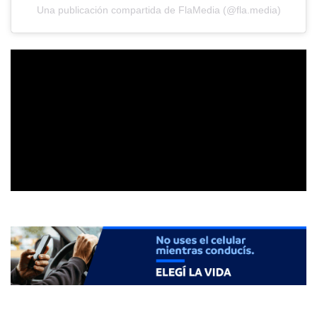
Una publicación compartida de FlaMedia (@fla.media)