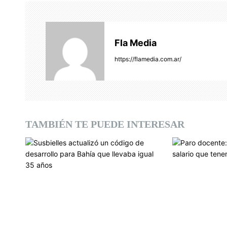
g
a
c
Fla Media
i
https://flamedia.com.ar/
ó
n
d
TAMBIÉN TE PUEDE INTERESAR
e
e
n
t
r