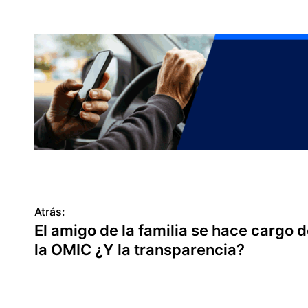
N
Atrás:
El amigo de la familia se hace cargo 
a
la OMIC ¿Y la transparencia?
v
e