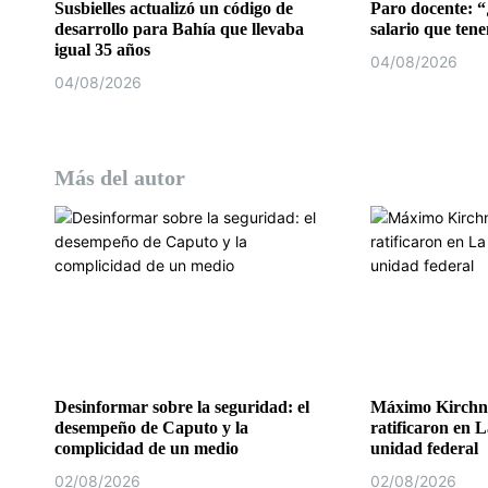
a
Susbielles actualizó un código de
Paro docente: “
desarrollo para Bahía que llevaba
salario que ten
d
igual 35 años
04/08/2026
04/08/2026
a
s
Más del autor
Desinformar sobre la seguridad: el
Máximo Kirchne
desempeño de Caputo y la
ratificaron en L
complicidad de un medio
unidad federal
02/08/2026
02/08/2026