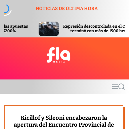
S
NOTICIAS DE ÚLTIMA HORA
k
i
p
Represión descontrolada en el Congreso
t
terminó con más de 1500 heridos
o
c
o
n
t
F
e
l
n
a
t
m
M
S
e
e
e
d
n
a
u
r
i
c
a
h
Kicillof y Sileoni encabezaron la
apertura del Encuentro Provincial de