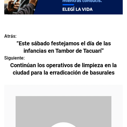
Atrás:
N
“Este sábado festejamos el día de las
a
infancias en Tambor de Tacuarí”
v
Siguiente:
Continúan los operativos de limpieza en la
e
ciudad para la erradicación de basurales
g
a
c
i
ó