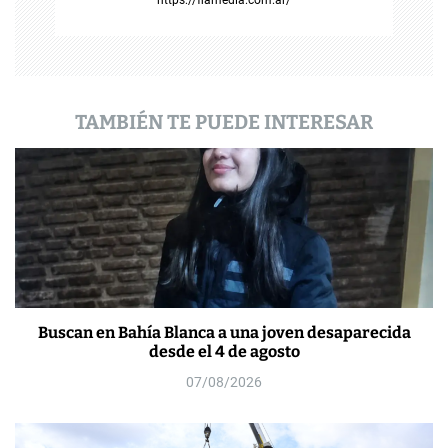
https://flamedia.com.ar/
a
d
a
TAMBIÉN TE PUEDE INTERESAR
s
Buscan en Bahía Blanca a una joven desaparecida
desde el 4 de agosto
07/08/2026