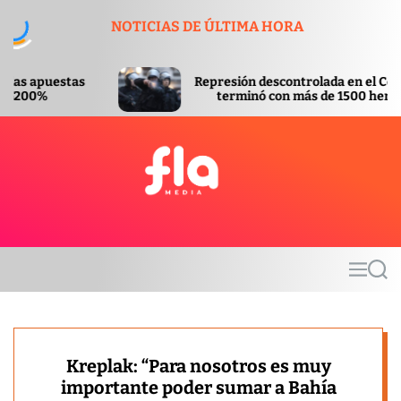
S
NOTICIAS DE ÚLTIMA HORA
k
i
p
Represión descontrolada en el Congreso
t
terminó con más de 1500 heridos
o
c
o
n
t
F
e
l
n
a
t
m
M
S
e
e
e
d
n
a
u
r
i
c
a
h
Kreplak: “Para nosotros es muy
importante poder sumar a Bahía