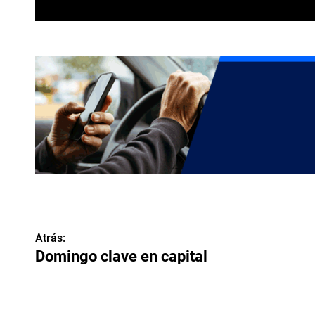
N
Atrás:
Domingo clave en capital
a
v
e