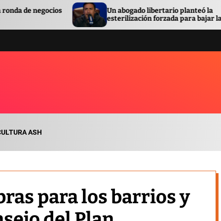
s
Un abogado libertario planteó la
esterilización forzada para bajar la pobreza
CULTURA ASH
bras para los barrios y
sejo del Plan