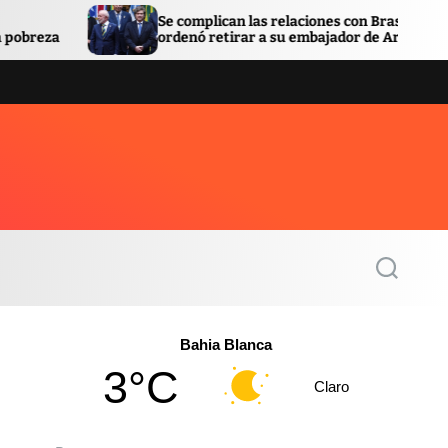
Se complican las relaciones con Brasil: Lula
Fa
ordenó retirar a su embajador de Argentina
qu
S
e
a
r
c
Bahia Blanca
h
3°C
Claro