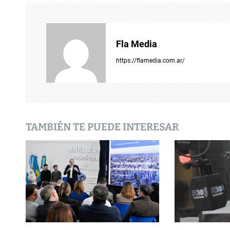
g
a
Fla Media
c
https://flamedia.com.ar/
i
ó
n
TAMBIÉN TE PUEDE INTERESAR
d
e
e
n
t