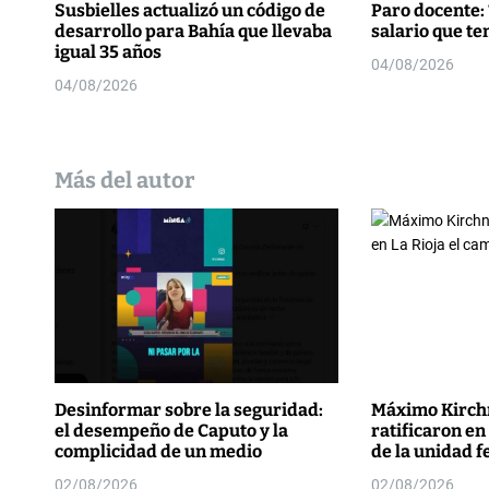
r
Susbielles actualizó un código de
Paro docente: 
desarrollo para Bahía que llevaba
salario que t
a
igual 35 años
04/08/2026
d
04/08/2026
a
s
Más del autor
Desinformar sobre la seguridad:
Máximo Kirchn
el desempeño de Caputo y la
ratificaron en
complicidad de un medio
de la unidad f
02/08/2026
02/08/2026