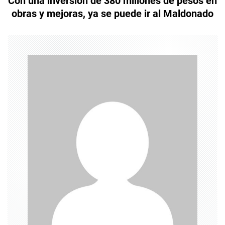
Con una inversión de 380 millones de pesos en
e
obras y mejoras, ya se puede ir al Maldonado
g
a
c
i
ó
n
d
e
e
n
t