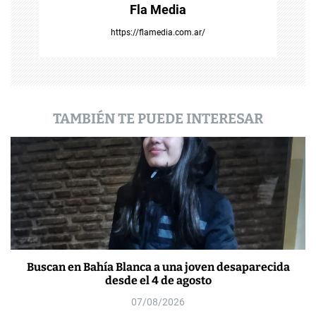
Fla Media
r
https://flamedia.com.ar/
a
d
a
TAMBIÉN TE PUEDE INTERESAR
s
Buscan en Bahía Blanca a una joven desaparecida
desde el 4 de agosto
07/08/2026