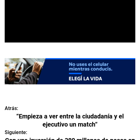
Atrás:
N
“Empieza a ver entre la ciudadanía y el
a
ejecutivo un match“
v
Siguiente: