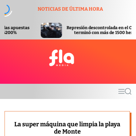
S
NOTICIAS DE ÚLTIMA HORA
k
i
p
Represión descontrolada en el Congreso
t
terminó con más de 1500 heridos
o
c
o
n
t
F
e
l
n
a
t
m
M
S
e
e
e
d
n
a
u
r
i
c
a
h
La super máquina que limpia la playa
de Monte