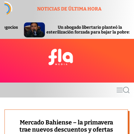
S
NOTICIAS DE ÚLTIMA HORA
k
i
p
Un abogado libertario planteó la
Se comp
t
esterilización forzada para bajar la pobreza
ordenó 
o
c
o
n
t
F
e
l
n
a
t
m
M
S
e
e
e
d
n
a
u
r
i
c
a
h
Mercado Bahiense – la primavera
trae nuevos descuentos y ofertas