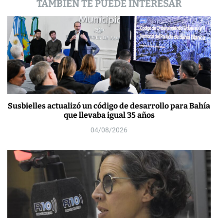
TAMBIÉN TE PUEDE INTERESAR
s
Susbielles actualizó un código de desarrollo para Bahía
que llevaba igual 35 años
04/08/2026