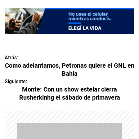
Atrás:
N
Como adelantamos, Petronas quiere el GNL en
a
Bahía
v
Siguiente:
Monte: Con un show estelar cierra
e
Rusherkinhg el sábado de primavera
g
a
c