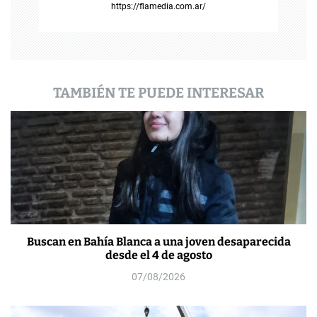
https://flamedia.com.ar/
a
d
a
TAMBIÉN TE PUEDE INTERESAR
s
Buscan en Bahía Blanca a una joven desaparecida
desde el 4 de agosto
07/08/2026