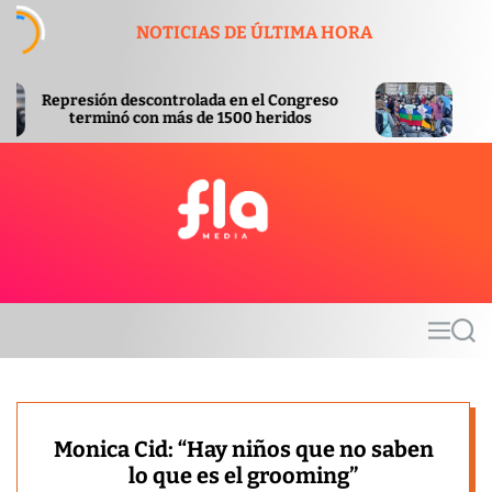
S
NOTICIAS DE ÚLTIMA HORA
k
i
p
ontrolada en el Congreso
Aprobada con modificac
t
 más de 1500 heridos
Inviolabilidad de la Pr
o
c
o
n
t
F
e
l
n
a
t
m
M
S
e
e
e
d
n
a
u
r
i
c
a
h
Monica Cid: “Hay niños que no saben
lo que es el grooming”