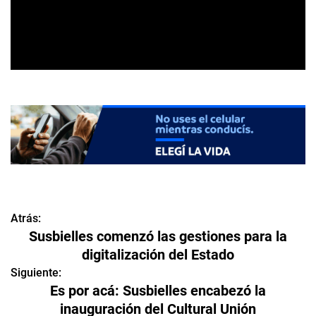
Atrás:
N
Susbielles comenzó las gestiones para la
a
digitalización del Estado
v
Siguiente:
Es por acá: Susbielles encabezó la
e
inauguración del Cultural Unión