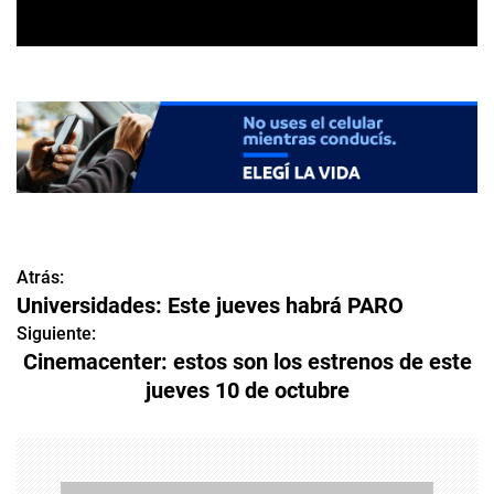
Atrás:
N
Universidades: Este jueves habrá PARO
a
Siguiente:
Cinemacenter: estos son los estrenos de este
v
jueves 10 de octubre
e
g
a