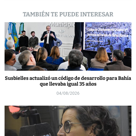
d
a
TAMBIÉN TE PUEDE INTERESAR
s
Susbielles actualizó un código de desarrollo para Bahía
que llevaba igual 35 años
04/08/2026