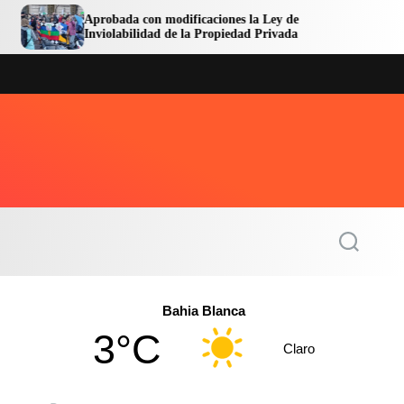
Aprobada con modificaciones la Ley de
Avanzan
Inviolabilidad de la Propiedad Privada
Central
S
e
a
r
c
Bahia Blanca
h
3°C
Claro