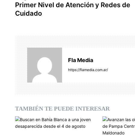
a
Primer Nivel de Atención y Redes de
v
Cuidado
e
g
a
c
Fla Media
i
https://flamedia.com.ar/
ó
n
d
TAMBIÉN TE PUEDE INTERESAR
e
e