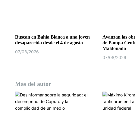
n
t
r
a
Buscan en Bahía Blanca a una joven
Avanzan las obr
desaparecida desde el 4 de agosto
de Pampa Centr
d
Maldonado
07/08/2026
07/08/2026
a
s
Más del autor