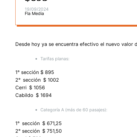
19/09/2024
Fla Media
Desde hoy ya se encuentra efectivo el nuevo valor de
Tarifas planas:
1° sección $ 895
2° sección $ 1002
Cerri $ 1056
Cabildo $ 1694
Categoría A (más de 60 pasajes):
1° sección $ 671,25
2° sección $ 751,50