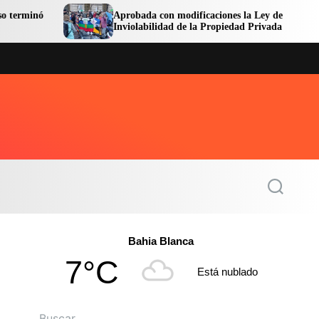
Aprobada con modificaciones la Ley de
Inviolabilidad de la Propiedad Privada
S
e
a
r
c
Bahia Blanca
h
7°C
Está nublado
Buscar