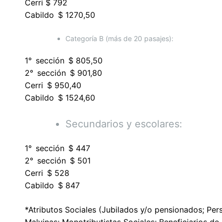
Cerri $ 792
Cabildo $ 1270,50
Categoría B (más de 20 pasajes):
1° sección $ 805,50
2° sección $ 901,80
Cerri $ 950,40
Cabildo $ 1524,60
Secundarios y escolares:
1° sección $ 447
2° sección $ 501
Cerri $ 528
Cabildo $ 847
*Atributos Sociales (Jubilados y/o pensionados; Pe