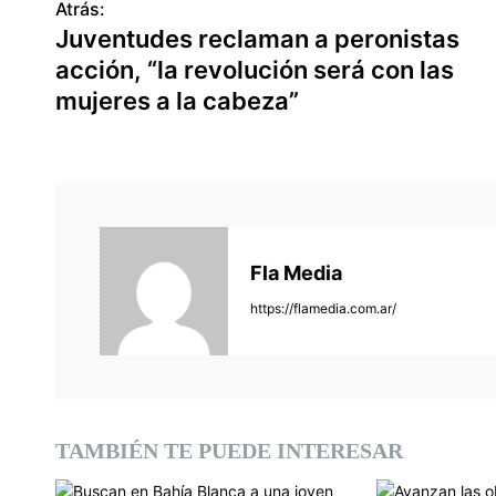
Atrás:
N
Juventudes reclaman a peronistas
a
acción, “la revolución será con las
v
mujeres a la cabeza”
e
g
a
c
Fla Media
i
https://flamedia.com.ar/
ó
n
d
TAMBIÉN TE PUEDE INTERESAR
e