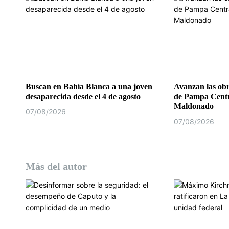
e
n
t
r
a
Buscan en Bahía Blanca a una joven
Avanzan las obr
desaparecida desde el 4 de agosto
de Pampa Centr
d
Maldonado
07/08/2026
07/08/2026
a
s
Más del autor