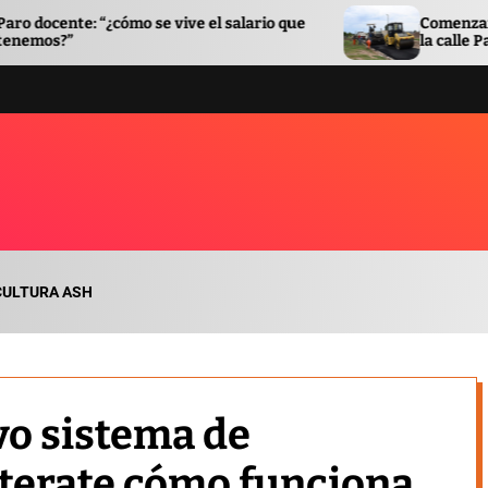
se vive el salario que
Comenzaron las obras de pav
la calle Pacífico
CULTURA ASH
vo sistema de
terate cómo funciona