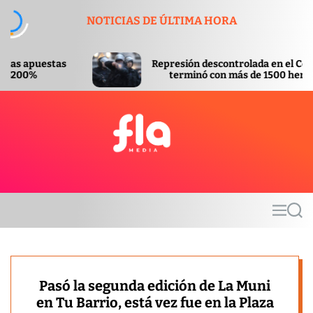
S
NOTICIAS DE ÚLTIMA HORA
k
i
p
Represión descontrolada en el Congreso
t
terminó con más de 1500 heridos
o
c
o
n
t
F
e
l
n
a
t
m
M
S
e
e
e
d
n
a
u
r
i
c
a
h
Pasó la segunda edición de La Muni
en Tu Barrio, está vez fue en la Plaza