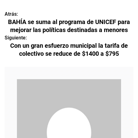
Atrás:
N
BAHÍA se suma al programa de UNICEF para
a
mejorar las políticas destinadas a menores
v
Siguiente:
Con un gran esfuerzo municipal la tarifa de
e
colectivo se reduce de $1400 a $795
g
a
c
i
ó
n
d