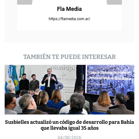
t
Fla Media
r
https://flamedia.com.ar/
a
d
a
TAMBIÉN TE PUEDE INTERESAR
s
Susbielles actualizó un código de desarrollo para Bahía
que llevaba igual 35 años
04/08/2026