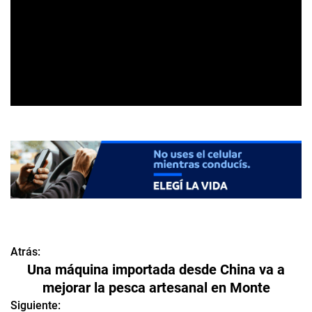
Atrás:
N
Una máquina importada desde China va a
a
mejorar la pesca artesanal en Monte
v
Siguiente: