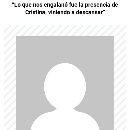
“Lo que nos engalanó fue la presencia de
e
Cristina, viniendo a descansar“
g
a
c
i
ó
n
d
e
e
n