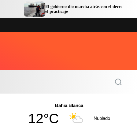
El gobierno dio marcha atrás con el decreto sobre
el practicaje
S
e
a
r
c
Bahia Blanca
h
12°C
Nublado