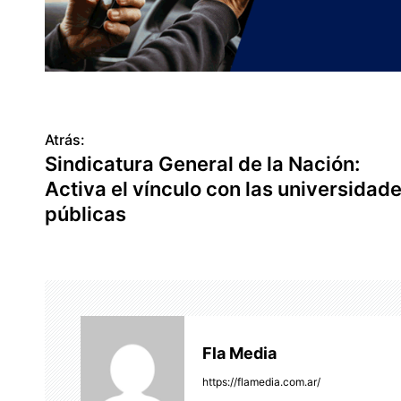
Atrás:
N
Sindicatura General de la Nación:
a
Activa el vínculo con las universidad
v
públicas
e
g
a
c
Fla Media
i
https://flamedia.com.ar/