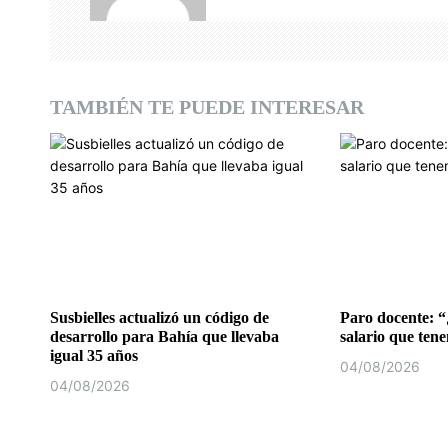
ó
n
d
TAMBIÉN TE PUEDE INTERESAR
e
e
n
t
r
a
Susbielles actualizó un código de
Paro docente: “
desarrollo para Bahía que llevaba
salario que ten
d
igual 35 años
04/08/2026
04/08/2026
a
s