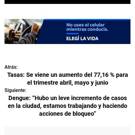
Atrás:
N
Tasas: Se viene un aumento del 77,16 % para
a
el trimestre abril, mayo y junio
v
Siguiente:
Dengue: “Hubo un leve incremento de casos
e
en la ciudad, estamos trabajando y haciendo
acciones de bloqueo”
g
a