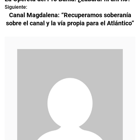
a
Siguiente:
Canal Magdalena: “Recuperamos soberanía
v
sobre el canal y la vía propia para el Atlántico”
e
g
a
c
i
ó
n
d
e
e