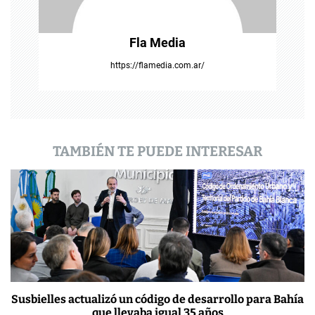
n
t
Fla Media
r
https://flamedia.com.ar/
a
d
a
TAMBIÉN TE PUEDE INTERESAR
s
Susbielles actualizó un código de desarrollo para Bahía
que llevaba igual 35 años