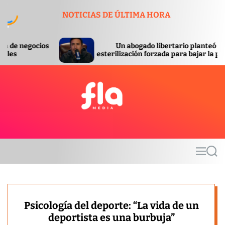
S
NOTICIAS DE ÚLTIMA HORA
k
i
p
Un abogado libertario planteó la
t
esterilización forzada para bajar la pobreza
o
c
o
n
t
F
e
l
n
a
t
m
M
S
e
e
e
d
n
a
u
r
i
c
a
h
Psicología del deporte: “La vida de un
deportista es una burbuja”