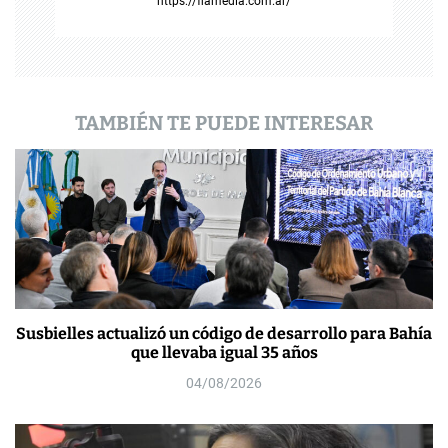
https://flamedia.com.ar/
d
a
s
TAMBIÉN TE PUEDE INTERESAR
Susbielles actualizó un código de desarrollo para Bahía
que llevaba igual 35 años
04/08/2026