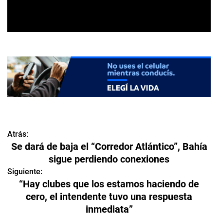
Atrás:
N
Se dará de baja el “Corredor Atlántico”, Bahía
a
sigue perdiendo conexiones
v
Siguiente:
“Hay clubes que los estamos haciendo de
e
cero, el intendente tuvo una respuesta
inmediata”
g