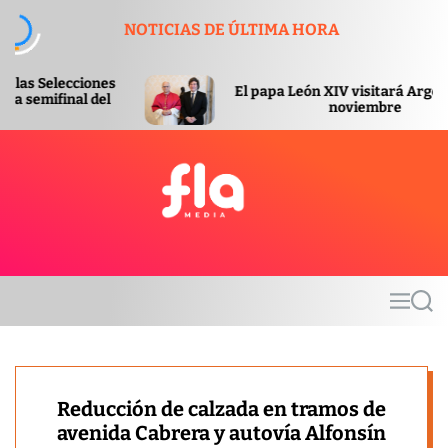
S
NOTICIAS DE ÚLTIMA HORA
k
i
p
El papa León XIV visitará Argentina en
t
noviembre
o
c
o
n
t
F
e
l
n
a
t
m
M
S
e
e
e
d
n
a
u
r
i
c
a
h
Reducción de calzada en tramos de
avenida Cabrera y autovía Alfonsín