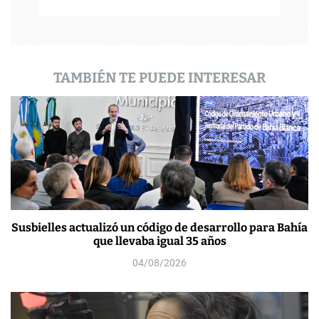
a
d
a
TAMBIÉN TE PUEDE INTERESAR
s
Susbielles actualizó un código de desarrollo para Bahía
que llevaba igual 35 años
04/08/2026