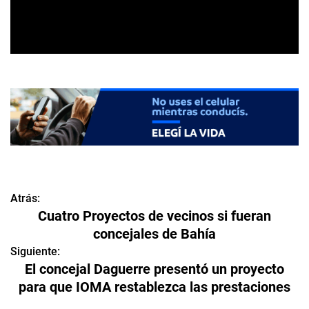
Atrás:
N
Cuatro Proyectos de vecinos si fueran
a
concejales de Bahía
v
Siguiente:
El concejal Daguerre presentó un proyecto
e
para que IOMA restablezca las prestaciones
g