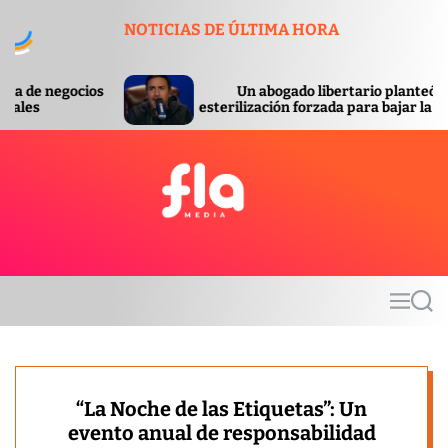
S
NOTICIAS DE ÚLTIMA HORA
k
i
p
Un abogado libertario planteó la
t
esterilización forzada para bajar la pobreza
o
c
o
n
t
F
e
l
n
a
t
m
M
S
e
e
e
d
n
a
u
r
i
c
a
h
“La Noche de las Etiquetas”: Un
evento anual de responsabilidad