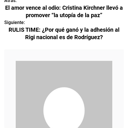
Atrás:
N
El amor vence al odio: Cristina Kirchner llevó a
a
promover “la utopía de la paz”
v
Siguiente:
RULIS TIME: ¿Por qué ganó y la adhesión al
e
Rigi nacional es de Rodríguez?
g
a
c
i
ó
n
d
e