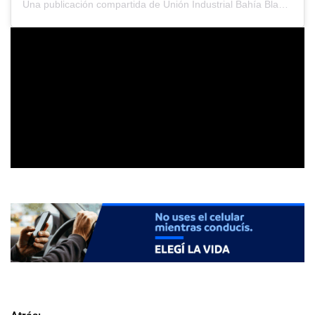
Una publicación compartida de Unión Industrial Bahía Blanca (@uibbindustria)