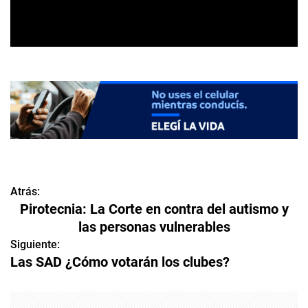
Atrás:
N
Pirotecnia: La Corte en contra del autismo y
a
las personas vulnerables
v
Siguiente:
Las SAD ¿Cómo votarán los clubes?
e
g