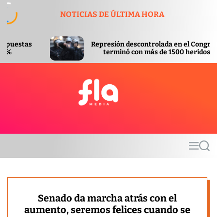
S
NOTICIAS DE ÚLTIMA HORA
k
i
p
Represión descontrolada en el Congreso
t
terminó con más de 1500 heridos
o
c
o
n
t
F
e
l
n
a
t
m
M
S
e
e
e
d
n
a
u
r
i
c
a
h
Senado da marcha atrás con el
aumento, seremos felices cuando se