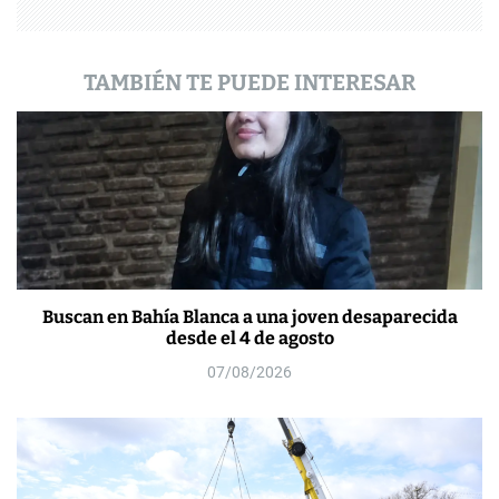
d
a
TAMBIÉN TE PUEDE INTERESAR
s
Buscan en Bahía Blanca a una joven desaparecida
desde el 4 de agosto
07/08/2026