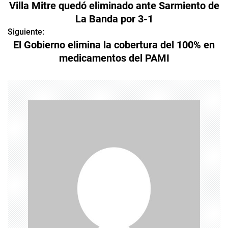
Villa Mitre quedó eliminado ante Sarmiento de
a
La Banda por 3-1
v
Siguiente:
El Gobierno elimina la cobertura del 100% en
e
medicamentos del PAMI
g
a
c
i
ó
n
d
e
e