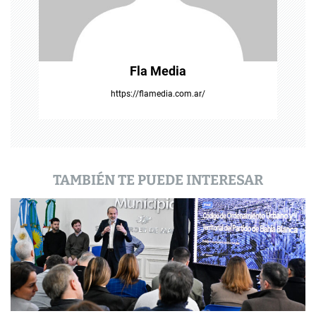
n
t
Fla Media
r
https://flamedia.com.ar/
a
d
a
TAMBIÉN TE PUEDE INTERESAR
s