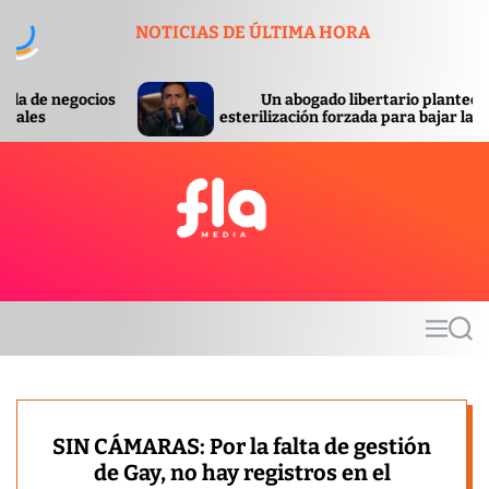
S
NOTICIAS DE ÚLTIMA HORA
k
i
p
Un abogado libertario planteó la
t
esterilización forzada para bajar la pobreza
o
c
o
n
t
F
e
l
n
a
t
m
M
S
e
e
e
d
n
a
u
r
i
c
a
h
SIN CÁMARAS: Por la falta de gestión
de Gay, no hay registros en el