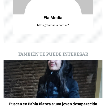
n
t
Fla Media
r
https://flamedia.com.ar/
a
d
a
TAMBIÉN TE PUEDE INTERESAR
s
Buscan en Bahía Blanca a una joven desaparecida