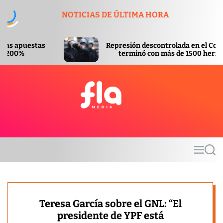
S
NOTICIAS DE ÚLTIMA HORA
k
i
p
Represión descontrolada en el Congreso
t
terminó con más de 1500 heridos
o
c
o
n
t
F
e
l
n
a
t
m
M
S
e
e
e
d
n
a
u
r
i
c
a
h
Teresa García sobre el GNL: “El
presidente de YPF está