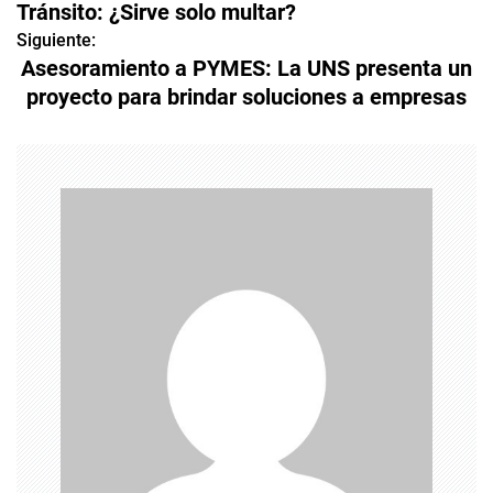
Tránsito: ¿Sirve solo multar?
a
Siguiente:
Asesoramiento a PYMES: La UNS presenta un
v
proyecto para brindar soluciones a empresas
e
g
a
c
i
ó
n
d
e
e