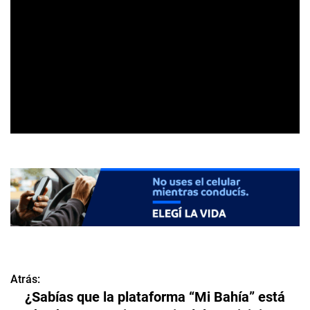
Atrás:
N
¿Sabías que la plataforma “Mi Bahía” está
a