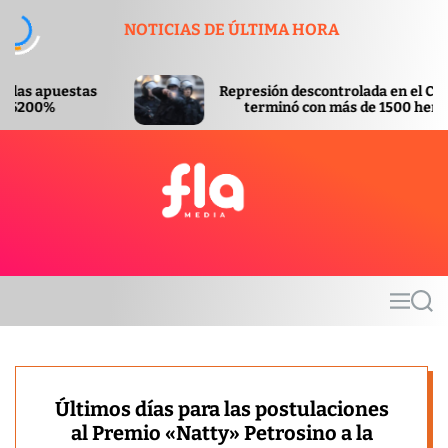
S
NOTICIAS DE ÚLTIMA HORA
k
i
p
Represión descontrolada en el Congreso
t
terminó con más de 1500 heridos
o
c
o
n
t
F
e
l
n
a
t
m
M
S
e
e
e
d
n
a
u
r
i
c
a
h
Últimos días para las postulaciones
al Premio «Natty» Petrosino a la