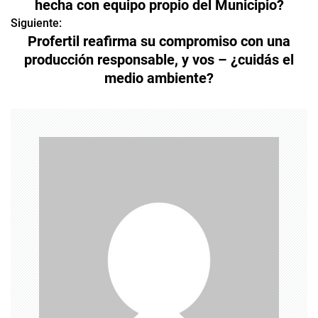
hecha con equipo propio del Municipio?
v
Siguiente:
Profertil reafirma su compromiso con una
e
producción responsable, y vos – ¿cuidás el
medio ambiente?
g
a
c
i
ó
n
d
e
e