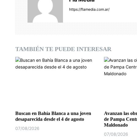
i
https://flamedia.com.ar/
ó
n
d
TAMBIÉN TE PUEDE INTERESAR
e
e
n
t
r
a
Buscan en Bahía Blanca a una joven
Avanzan las obr
desaparecida desde el 4 de agosto
de Pampa Centr
d
Maldonado
07/08/2026
07/08/2026