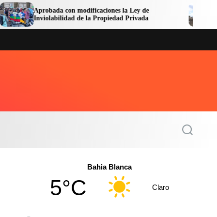
obada con modificaciones la Ley de
Avanzan las 
olabilidad de la Propiedad Privada
Central sobr
S
e
a
r
c
Bahia Blanca
h
5°C
Claro