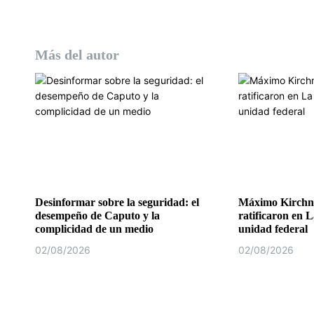
a
s
Más del autor
Desinformar sobre la seguridad: el
Máximo Kirchne
desempeño de Caputo y la
ratificaron en L
complicidad de un medio
unidad federal
02/08/2026
02/08/2026