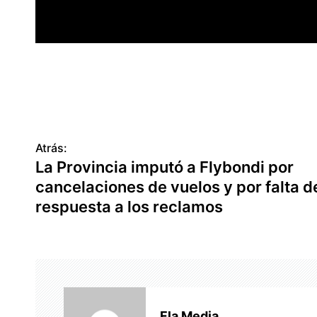
Atrás:
N
La Provincia imputó a Flybondi por
a
cancelaciones de vuelos y por falta d
v
respuesta a los reclamos
e
g
a
c
Fla Media