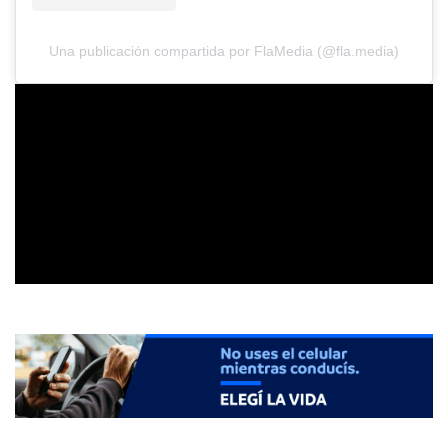
Una publicación compartida por FlaMedia (@fla.media)