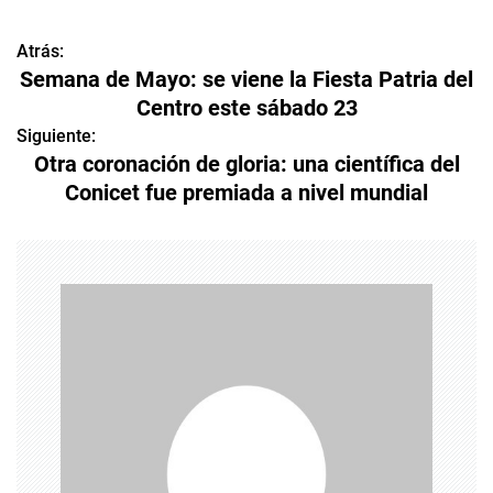
Atrás:
N
Semana de Mayo: se viene la Fiesta Patria del
a
Centro este sábado 23
v
Siguiente:
Otra coronación de gloria: una científica del
e
Conicet fue premiada a nivel mundial
g
a
c
i
ó
n
d