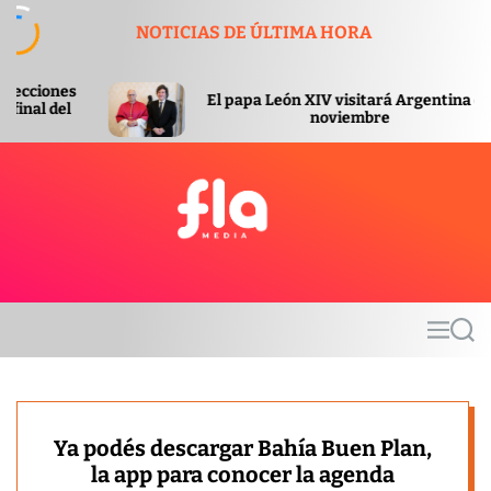
S
NOTICIAS DE ÚLTIMA HORA
k
i
p
El papa León XIV visitará Argentina en
El go
t
noviembre
o
c
o
n
t
F
e
l
n
a
t
m
M
S
e
e
e
d
n
a
u
r
i
c
a
h
Ya podés descargar Bahía Buen Plan,
la app para conocer la agenda