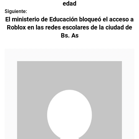
edad
v
Siguiente:
e
El ministerio de Educación bloqueó el acceso a
Roblox en las redes escolares de la ciudad de
g
Bs. As
a
c
i
ó
n
d
e
e
n