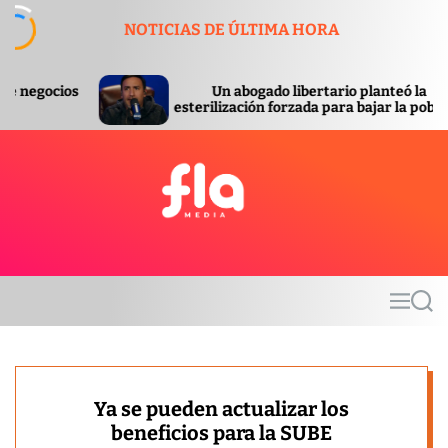
S
NOTICIAS DE ÚLTIMA HORA
k
i
p
Un abogado libertario planteó la
Se comp
t
esterilización forzada para bajar la pobreza
ordenó 
o
c
o
n
t
F
e
l
n
a
t
m
M
S
e
e
e
d
n
a
u
r
i
c
a
h
Ya se pueden actualizar los
beneficios para la SUBE