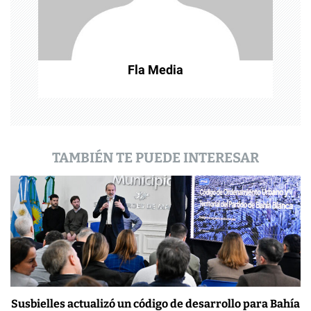
t
r
a
Fla Media
d
a
s
TAMBIÉN TE PUEDE INTERESAR
Susbielles actualizó un código de desarrollo para Bahía