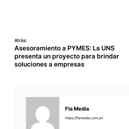
Atrás:
N
Asesoramiento a PYMES: La UNS
a
presenta un proyecto para brindar
v
soluciones a empresas
e
g
a
c
Fla Media
i
https://flamedia.com.ar/