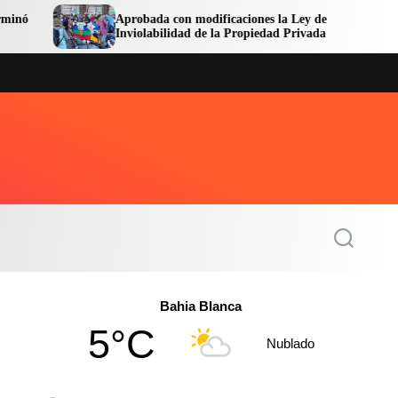
Aprobada con modificaciones la Ley de
Avanza
Inviolabilidad de la Propiedad Privada
Centra
S
e
a
r
c
Bahia Blanca
h
5°C
Nublado