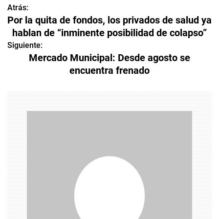
Atrás:
N
Por la quita de fondos, los privados de salud ya
a
hablan de “inminente posibilidad de colapso”
v
Siguiente:
Mercado Municipal: Desde agosto se
e
encuentra frenado
g
a
c
i
ó
n
d
e