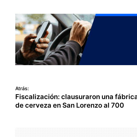
Atrás:
N
Fiscalización: clausuraron una fábric
a
de cerveza en San Lorenzo al 700
v
e
g