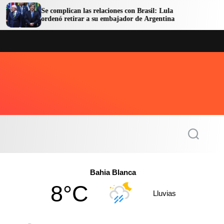
Se complican las relaciones con Brasil: Lula
Facundo M
ordenó retirar a su embajador de Argentina
en libert
S
e
a
r
c
Bahia Blanca
h
8°C
Lluvias