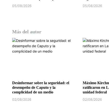
a
05/08/2026
05/08/2026
d
a
s
Más del autor
Desinformar sobre la seguridad: el
Máximo Kirchne
desempeño de Caputo y la
ratificaron en L
complicidad de un medio
unidad federal
02/08/2026
02/08/2026