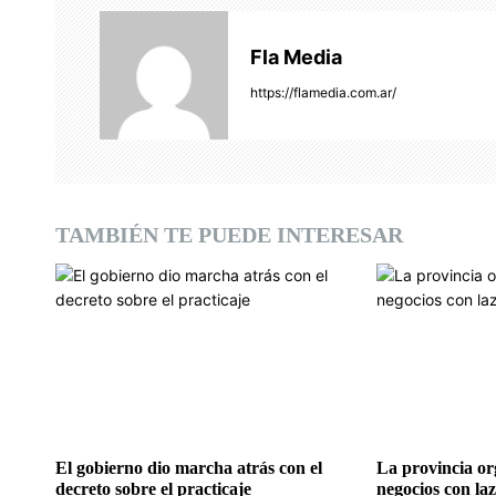
a
Fla Media
c
https://flamedia.com.ar/
i
ó
n
TAMBIÉN TE PUEDE INTERESAR
d
e
e
n
t
r
El gobierno dio marcha atrás con el
La provincia o
decreto sobre el practicaje
negocios con laz