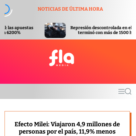
S
NOTICIAS DE ÚLTIMA HORA
k
i
p
Represión descontrolada en el Congreso
t
terminó con más de 1500 heridos
o
c
o
n
t
F
e
l
n
a
t
m
M
S
e
e
e
d
n
a
u
r
i
c
a
h
Efecto Milei: Viajaron 4,9 millones de
personas por el país, 11,9% menos