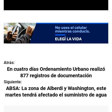
Atrás:
N
En cuatro días Ordenamiento Urbano realizó
a
877 registros de documentación
v
Siguiente:
ABSA: La zona de Alberdi y Washington, este
e
martes tendrá afectado el suministro de agua
g
a