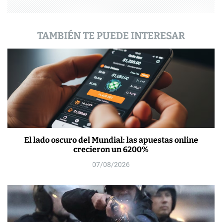
d
a
TAMBIÉN TE PUEDE INTERESAR
s
El lado oscuro del Mundial: las apuestas online
crecieron un 6200%
07/08/2026