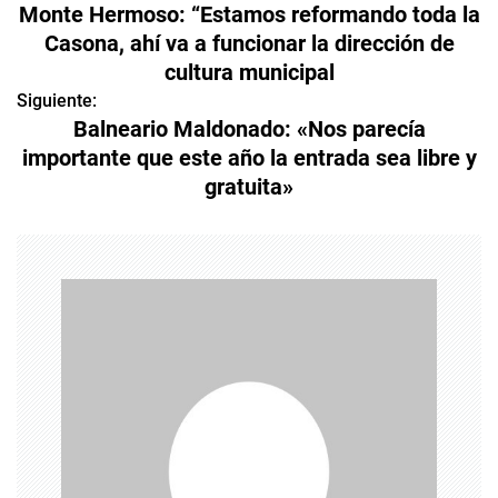
Monte Hermoso: “Estamos reformando toda la
a
Casona, ahí va a funcionar la dirección de
cultura municipal
v
Siguiente:
e
Balneario Maldonado: «Nos parecía
importante que este año la entrada sea libre y
g
gratuita»
a
c
i
ó
n
d
e