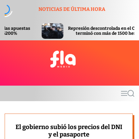
S
NOTICIAS DE ÚLTIMA HORA
k
i
p
Represión descontrolada en el Congreso
t
terminó con más de 1500 heridos
o
c
o
n
t
F
e
l
n
a
t
m
M
S
e
e
e
d
n
a
u
r
i
c
a
h
El gobierno subió los precios del DNI
y el pasaporte