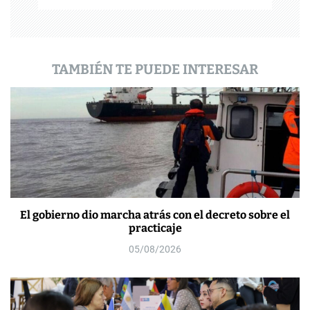
a
d
a
TAMBIÉN TE PUEDE INTERESAR
s
El gobierno dio marcha atrás con el decreto sobre el
practicaje
05/08/2026