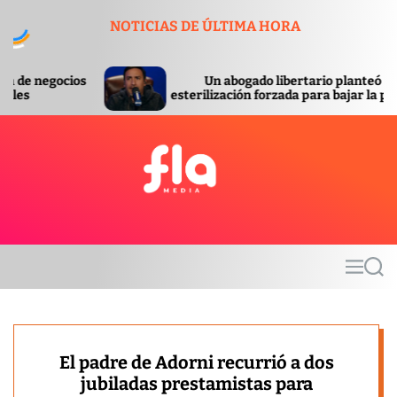
S
NOTICIAS DE ÚLTIMA HORA
k
i
p
Un abogado libertario planteó la
S
t
esterilización forzada para bajar la pobreza
or
o
c
o
n
t
F
e
l
n
a
t
m
M
S
e
e
e
d
n
a
u
r
i
c
a
h
El padre de Adorni recurrió a dos
jubiladas prestamistas para