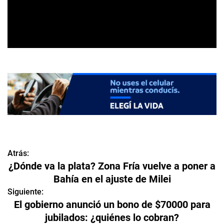
Atrás:
N
¿Dónde va la plata? Zona Fría vuelve a poner a
a
Bahía en el ajuste de Milei
v
Siguiente:
El gobierno anunció un bono de $70000 para
e
jubilados: ¿quiénes lo cobran?