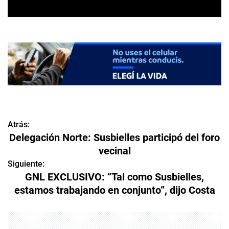
Atrás:
N
Delegación Norte: Susbielles participó del foro
a
vecinal
v
Siguiente:
GNL EXCLUSIVO: “Tal como Susbielles,
e
estamos trabajando en conjunto”, dijo Costa
g
a