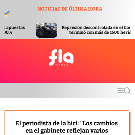
S
NOTICIAS DE ÚLTIMA HORA
k
i
p
Represión descontrolada en el Congreso
t
terminó con más de 1500 heridos
o
c
o
n
t
F
e
l
n
a
t
m
M
S
e
e
e
d
n
a
u
r
i
c
a
h
El periodista de la bici: ”Los cambios
en el gabinete reflejan varios