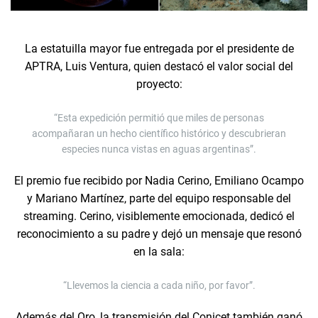
La estatuilla mayor fue entregada por el presidente de
APTRA, Luis Ventura, quien destacó el valor social del
proyecto:
“Esta expedición permitió que miles de personas
acompañaran un hecho científico histórico y descubrieran
especies nunca vistas en aguas argentinas”.
El premio fue recibido por Nadia Cerino, Emiliano Ocampo
y Mariano Martínez, parte del equipo responsable del
streaming. Cerino, visiblemente emocionada, dedicó el
reconocimiento a su padre y dejó un mensaje que resonó
en la sala:
“Llevemos la ciencia a cada niño, por favor”.
Además del Oro, la transmisión del Conicet también ganó