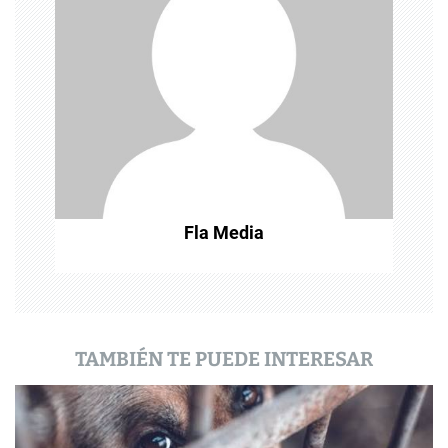
n
d
e
e
n
t
Fla Media
r
a
d
a
TAMBIÉN TE PUEDE INTERESAR
s