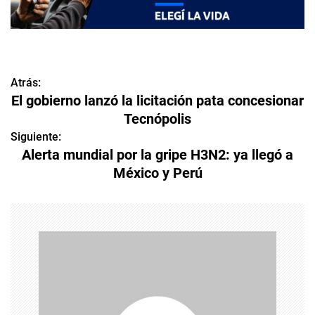
Atrás:
N
El gobierno lanzó la licitación pata concesionar
a
Tecnópolis
v
Siguiente:
Alerta mundial por la gripe H3N2: ya llegó a
e
México y Perú
g
a
c
i
ó