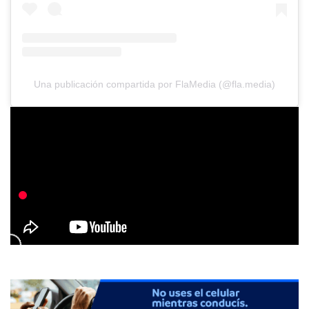
Una publicación compartida por FlaMedia (@fla.media)