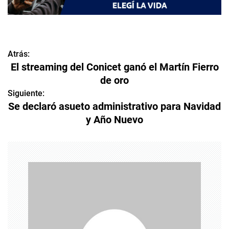
Atrás:
N
El streaming del Conicet ganó el Martín Fierro
a
de oro
v
Siguiente:
Se declaró asueto administrativo para Navidad
e
y Año Nuevo
g
a
c
i
ó