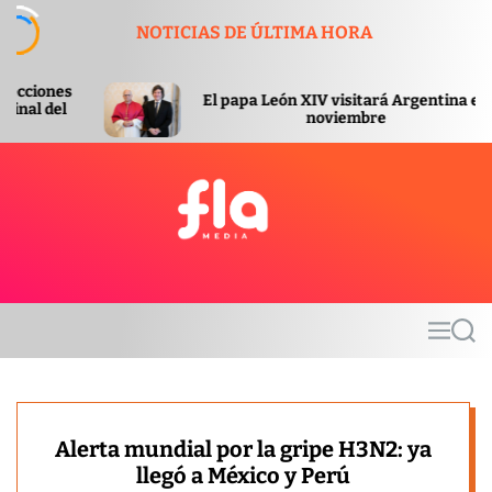
S
NOTICIAS DE ÚLTIMA HORA
k
i
p
El papa León XIV visitará Argentina en
El gobi
t
noviembre
o
c
o
n
t
F
e
l
n
a
t
m
M
S
e
e
e
d
n
a
u
r
i
c
a
h
Alerta mundial por la gripe H3N2: ya
llegó a México y Perú