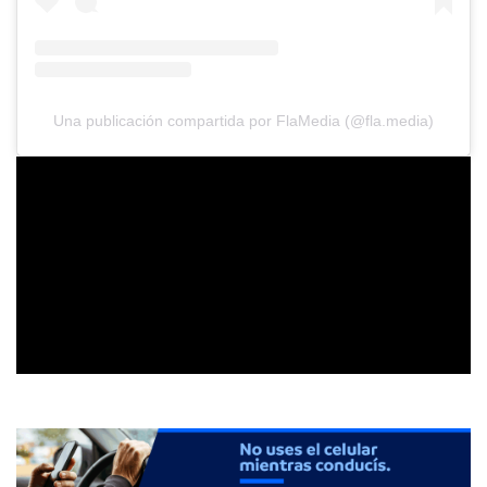
Una publicación compartida por FlaMedia (@fla.media)