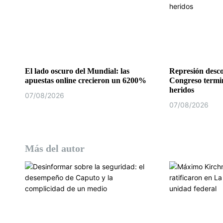
n
t
r
a
El lado oscuro del Mundial: las
Represión desco
apuestas online crecieron un 6200%
Congreso termi
d
heridos
07/08/2026
07/08/2026
a
s
Más del autor