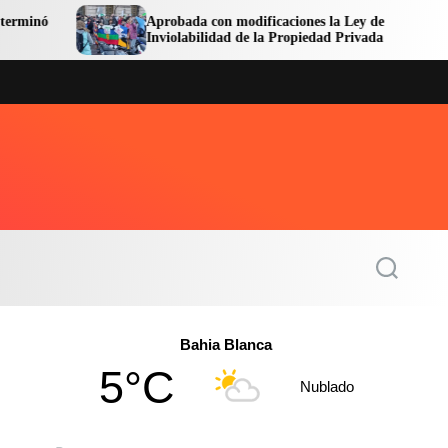
Aprobada con modificaciones la Ley de
A
Inviolabilidad de la Propiedad Privada
C
S
e
a
r
c
Bahia Blanca
h
5°C
Nublado