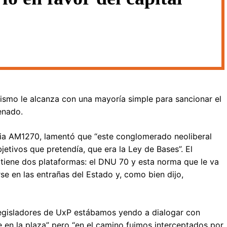
alismo le alcanza con una mayoría simple para sancionar el
enado.
cia AM1270, lamentó que “este conglomerado neoliberal
jetivos que pretendía, que era la Ley de Bases”. El
 tiene dos plataformas: el DNU 70 y esta norma que le va
se en las entrañas del Estado y, como bien dijo,
legisladores de UxP estábamos yendo a dialogar con
en la plaza” pero “en el camino fuimos interceptados por