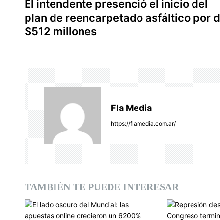
El intendente presenció el inicio del
a
plan de reencarpetado asfáltico por 
v
$512 millones
e
g
a
c
Fla Media
i
https://flamedia.com.ar/
ó
n
d
TAMBIÉN TE PUEDE INTERESAR
e
e