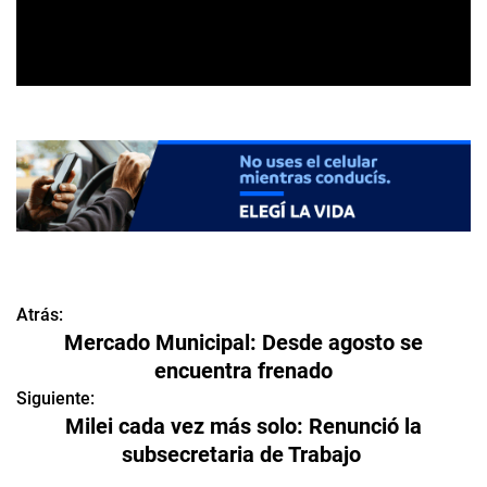
Atrás:
N
Mercado Municipal: Desde agosto se
a
encuentra frenado
v
Siguiente:
Milei cada vez más solo: Renunció la
e
subsecretaria de Trabajo
g