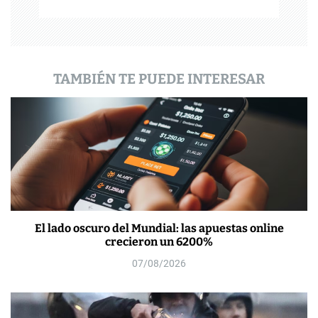
a
d
a
TAMBIÉN TE PUEDE INTERESAR
s
El lado oscuro del Mundial: las apuestas online
crecieron un 6200%
07/08/2026