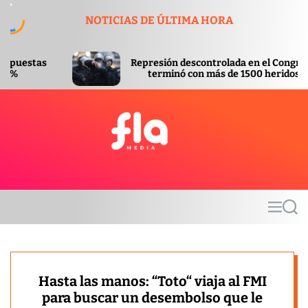
S
NOTICIAS DE ÚLTIMA HORA
k
i
p
Represión descontrolada en el Congreso
t
terminó con más de 1500 heridos
o
c
o
n
t
F
e
l
n
a
t
m
M
S
e
e
e
d
n
a
u
r
i
c
a
h
Hasta las manos: “Toto“ viaja al FMI
para buscar un desembolso que le