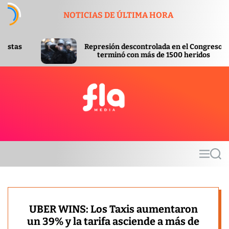
S
NOTICIAS DE ÚLTIMA HORA
k
i
p
Represión descontrolada en el Congreso
Apr
t
terminó con más de 1500 heridos
Inv
o
c
o
n
t
F
e
l
n
a
t
m
M
S
e
e
e
d
n
a
u
r
i
c
a
h
UBER WINS: Los Taxis aumentaron
un 39% y la tarifa asciende a más de