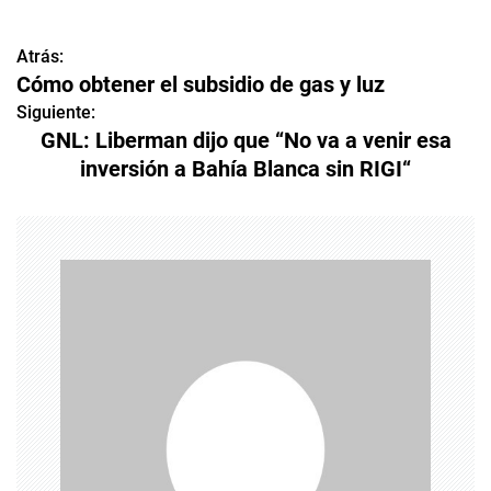
Atrás:
N
Cómo obtener el subsidio de gas y luz
a
Siguiente:
GNL: Liberman dijo que “No va a venir esa
v
inversión a Bahía Blanca sin RIGI“
e
g
a
c
i
ó
n
d