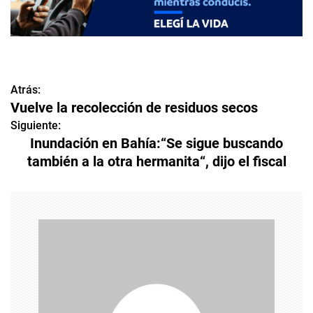
Atrás:
N
Vuelve la recolección de residuos secos
a
Siguiente:
Inundación en Bahía:“Se sigue buscando
v
también a la otra hermanita“, dijo el fiscal
e
g
a
c
i
ó