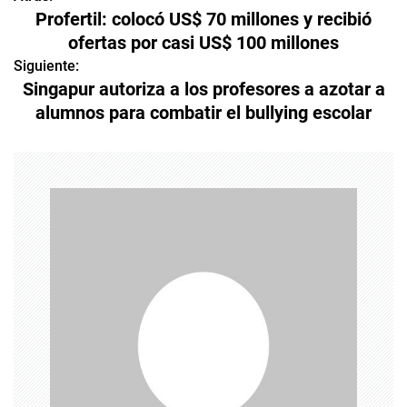
N
Profertil: colocó US$ 70 millones y recibió
a
ofertas por casi US$ 100 millones
v
Siguiente:
Singapur autoriza a los profesores a azotar a
e
alumnos para combatir el bullying escolar
g
a
c
i
ó
n
d
e