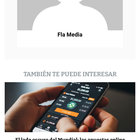
e
n
t
Fla Media
r
a
d
a
TAMBIÉN TE PUEDE INTERESAR
s
El lado oscuro del Mundial: las apuestas online