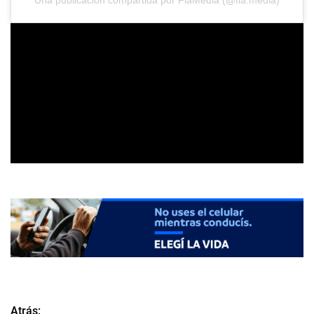
Una publicación compartida por FlaMedia (@fla.media)
Atrás: