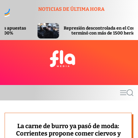
S
NOTICIAS DE ÚLTIMA HORA
k
i
p
Represión descontrolada en el Congreso
t
terminó con más de 1500 heridos
o
c
o
n
t
F
e
l
n
a
t
m
M
S
e
e
e
d
n
a
u
r
i
c
a
h
La carne de burro ya pasó de moda:
Corrientes propone comer ciervos y