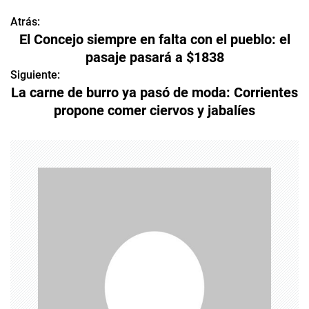
Atrás:
N
El Concejo siempre en falta con el pueblo: el
a
pasaje pasará a $1838
v
Siguiente:
La carne de burro ya pasó de moda: Corrientes
e
propone comer ciervos y jabalíes
g
a
c
i
ó
n
d