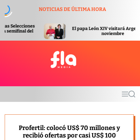
S
NOTICIAS DE ÚLTIMA HORA
k
i
p
El papa León XIV visitará Argentina en
t
noviembre
o
c
o
n
t
F
e
l
n
a
t
m
M
S
e
e
e
d
n
a
u
r
i
c
a
h
Profertil: colocó US$ 70 millones y
recibió ofertas por casi US$ 100