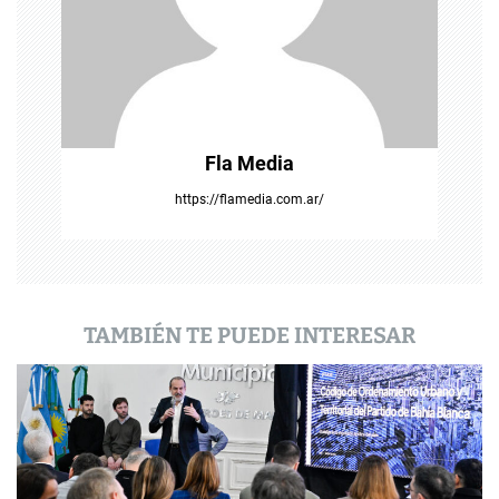
e
e
n
t
Fla Media
r
https://flamedia.com.ar/
a
d
a
TAMBIÉN TE PUEDE INTERESAR
s