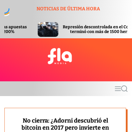
S
NOTICIAS DE ÚLTIMA HORA
k
i
p
Represión descontrolada en el Congreso
t
terminó con más de 1500 heridos
o
c
o
n
t
F
e
l
n
a
t
m
M
S
e
e
e
d
n
a
u
r
i
c
a
h
No cierra: ¿Adorni descubrió el
bitcoin en 2017 pero invierte en