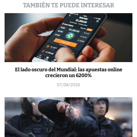
a
TAMBIÉN TE PUEDE INTERESAR
s
El lado oscuro del Mundial: las apuestas online
crecieron un 6200%
07/08/2026