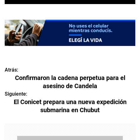
Atrás:
N
Confirmaron la cadena perpetua para el
a
asesino de Candela
v
Siguiente:
El Conicet prepara una nueva expedición
e
submarina en Chubut
g
a