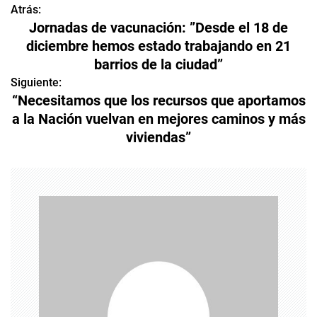
Atrás:
N
Jornadas de vacunación: ”Desde el 18 de
a
diciembre hemos estado trabajando en 21
barrios de la ciudad”
v
Siguiente:
e
“Necesitamos que los recursos que aportamos
a la Nación vuelvan en mejores caminos y más
g
viviendas”
a
c
i
ó
n
d
e