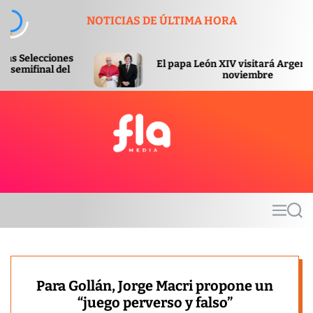
S
NOTICIAS DE ÚLTIMA HORA
k
i
p
El papa León XIV visitará Argentina en
t
noviembre
o
c
o
n
t
F
e
l
n
a
t
m
M
S
e
e
e
d
n
a
u
r
i
c
a
h
Para Gollán, Jorge Macri propone un
“juego perverso y falso”