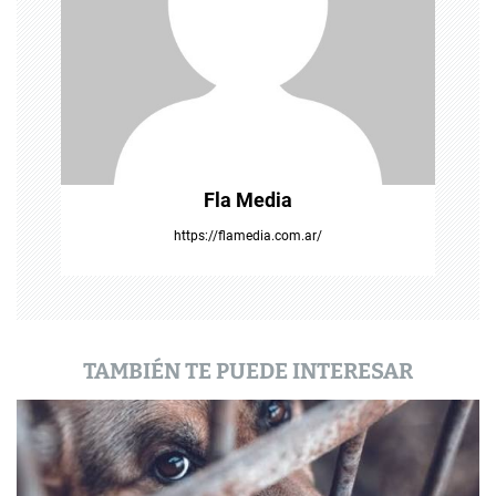
e
n
t
r
a
Fla Media
d
https://flamedia.com.ar/
a
s
TAMBIÉN TE PUEDE INTERESAR