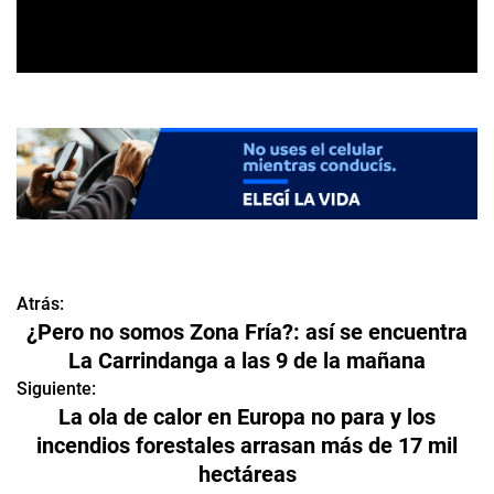
Atrás:
N
¿Pero no somos Zona Fría?: así se encuentra
a
La Carrindanga a las 9 de la mañana
v
Siguiente:
La ola de calor en Europa no para y los
e
incendios forestales arrasan más de 17 mil
hectáreas
g