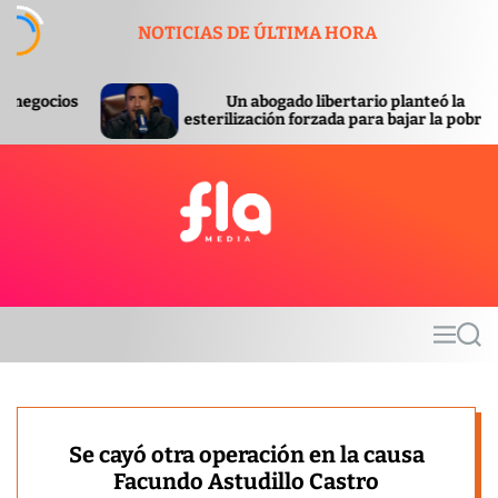
S
NOTICIAS DE ÚLTIMA HORA
k
i
p
Un abogado libertario planteó la
Se co
t
esterilización forzada para bajar la pobreza
orden
o
c
o
n
t
F
e
l
n
a
t
m
M
S
e
e
e
d
n
a
u
r
i
c
a
h
Se cayó otra operación en la causa
Facundo Astudillo Castro