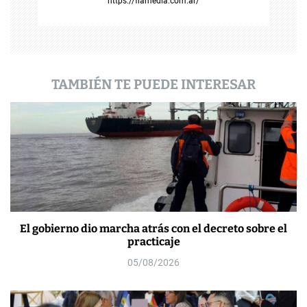
https://flamedia.com.ar/
d
a
s
TAMBIÉN TE PUEDE INTERESAR
El gobierno dio marcha atrás con el decreto sobre el
practicaje
05/08/2026