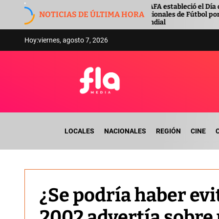
S
La AFA estableció el Día de las Selecciones
ltraten
NOTICIAS DE ÚLTIMA HORA
Nacionales de Fútbol por la semifinal del
k
onducir
Mundial
i
p
Hoy:
viernes, agosto 7, 2026
t
o
c
o
n
F
t
l
e
a
n
LOCALES
NACIONALES
REGIÓN
CINE
m
t
e
d
i
a
¿Se podría haber evi
2002 advertía sobre 