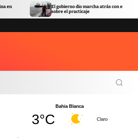
El gobierno dio marcha atrás con el decreto
La pr
sobre el practicaje
con l
S
e
a
r
c
Bahia Blanca
h
3°C
Claro